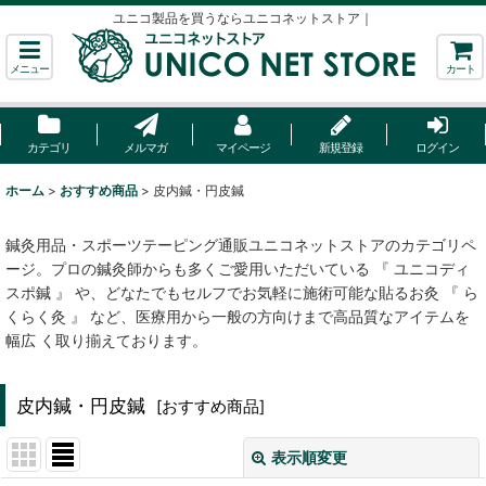
ユニコ製品を買うならユニコネットストア｜
メニュー
カート
カテゴリ
メルマガ
マイページ
新規登録
ログイン
ホーム
>
おすすめ商品
>
皮内鍼・円皮鍼
鍼灸用品・スポーツテーピング通販ユニコネットストアのカテゴリペ
ージ。プロの鍼灸師からも多くご愛用いただいている 『 ユニコディ
スポ鍼 』 や、どなたでもセルフでお気軽に施術可能な貼るお灸 『 ら
くらく灸 』 など、医療用から一般の方向けまで高品質なアイテムを
幅広 く取り揃えております。
皮内鍼・円皮鍼
[
おすすめ商品
]
表示順変更
閉じる