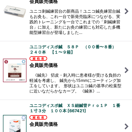
会員販売価格
ユニコ刺鍼練習台の新商品！ユニコ鍼灸練習台鍼
もお灸も、これ一台で新発売臨床につながる、実
践的トレーニングを一台でこれまでの「刺鍼練習
台」に加え、新たにお灸の練習にも対応した多機
能型練習台が登場しました…
ユニコディスポ鍼 Ｓ８Ｐ （００番〜８番）
２４０本 【１〜９箱】
会員販売価格
《鍼先》 切皮・刺入時に患者様が受ける負担の
軽減を考慮し、 鍼先から15mmにコーティング加
工をしています。 形状はユニコ鍼の基準の松葉型
に近いなだらかなカーブ。 《鍼体》…
ユニコディスポ鍼 ＸＳ細鍼管Ｐｒｏ１Ｐ １番
１寸３分 １００本
[
667421
]
会員販売価格