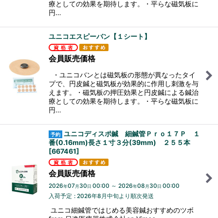
療としての効果を期待します。・平らな磁気板に
円…
ユニコエスピーバン【１シート】
会員販売価格
・ユニコバンとは磁気板の形態が異なったタイ
プで、円皮鍼と磁気板が効果的に作用し刺激を与
えます。・磁気板の押圧効果と円皮鍼による鍼治
療としての効果を期待します。・平らな磁気板に
円…
ユニコディスポ鍼 細鍼管Ｐｒｏ１７Ｐ １
番(0.16mm)長さ１寸３分(39mm) ２５５本
[
667461
]
会員販売価格
2026
07
30
00:00
～
2026
08
30
00:00
年
月
日
年
月
日
入荷予定
:
2026年8月中旬より順次発送
ユニコ細鍼管ではじめる美容鍼おすすめのツボ