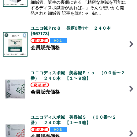
細鍼管、誕生の裏側に迫る 「精密な刺鍼を可能に
するディスポ鍼管があれば…」そんな想いから開
発された細鍼管 記事を読む → &n…
ユニコ鍼Ｐro８ 長柄0番1寸 ２４０本
[
667173
]
会員販売価格
ユニコディスポ鍼 美容鍼Ｐｒｏ （００番〜２
番） ２４０本 【１〜９箱】
会員販売価格
ユニコディスポ鍼 美容鍼Ｓ （００番〜２
番） ２４０本 【１〜９箱】
会員販売価格