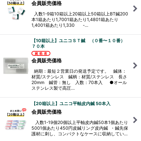
会員販売価格
入数1-9箱10箱以上20箱以上50箱以上BT鍼200
本1箱あたり1,7001箱あたり1,4801箱あたり
1,4001箱あたり1,330 -…
【10箱以上】ユニコＳＴ鍼 （０番〜１０番）
７０本
会員販売価格
納期：最短２営業日の発送予定です。 鍼体：
材質/ステンレス 鍼柄：材質/ステンレス 長さ
20mm 鍼管：無し 入数：70本入 ●オール
ステンレス製で高圧…
【20箱以上】ユニコ平軸皮内鍼 50本入
会員販売価格
入数1-19個20個以上平軸皮内鍼50本1個あたり
5001個あたり450円皮鍼リング皮内鍼 ・鍼先保
護材に刺し、コンパクトなケースに収納してい…