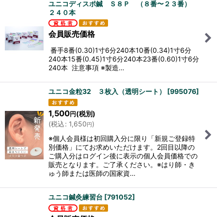
ユニコディスポ鍼 Ｓ８Ｐ （８番〜２３番）
２４０本
会員販売価格
番手8番(0.30)1寸6分240本10番(0.34)1寸6分
240本15番(0.45)1寸6分240本23番(0.60)1寸6分
240本 注意事項 ※製造…
ユニコ金粒32 ３枚入（透明シート）
[
995076
]
1,500
(税別)
円
(
税込
:
1,650
)
円
※個人会員様は初回購入分に限り「新規ご登録特
別価格」にてお求めいただけます。2回目以降の
ご購入分はログイン後に表示の個人会員価格での
販売となります。ご了承ください。※はり師・き
ゅう師または医師の国家資…
ユニコ鍼灸練習台
[
791052
]