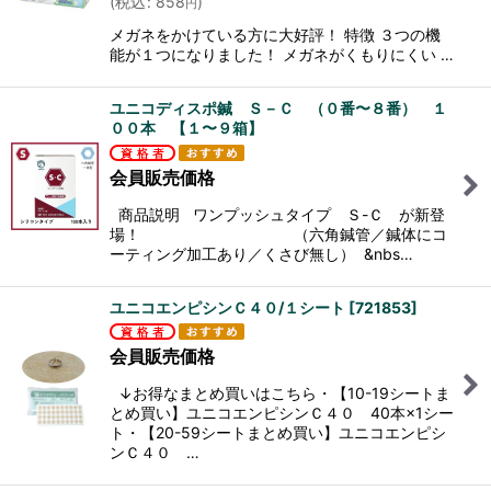
(
税込
:
858
)
円
メガネをかけている方に大好評！ 特徴 ３つの機
能が１つになりました！ メガネがくもりにくい …
ユニコディスポ鍼 Ｓ－Ｃ （０番〜８番） １
００本 【１〜９箱】
会員販売価格
商品説明 ワンプッシュタイプ Ｓ-Ｃ が新登
場！ （六角鍼管／鍼体にコ
ーティング加工あり／くさび無し） &nbs…
ユニコエンピシンＣ４０/１シート
[
721853
]
会員販売価格
↓お得なまとめ買いはこちら・【10-19シートま
とめ買い】ユニコエンピシンＣ４０ 40本×1シー
ト・【20-59シートまとめ買い】ユニコエンピシ
ンＣ４０ …