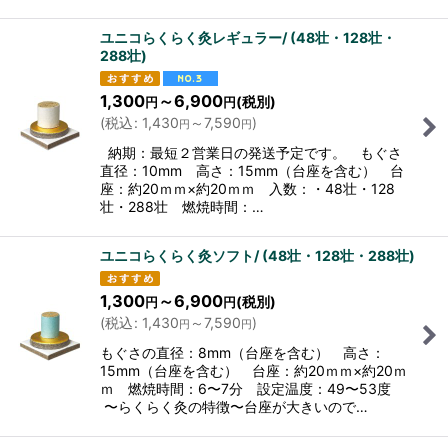
ユニコらくらく灸レギュラー/ (48壮・128壮・
288壮)
1,300
～6,900
(税別)
円
円
(
税込
:
1,430
～7,590
)
円
円
納期：最短２営業日の発送予定です。 もぐさ
直径：10mm 高さ：15mm（台座を含む） 台
座：約20ｍｍ×約20ｍｍ 入数：・48壮・128
壮・288壮 燃焼時間：…
ユニコらくらく灸ソフト/ (48壮・128壮・288壮)
1,300
～6,900
(税別)
円
円
(
税込
:
1,430
～7,590
)
円
円
もぐさの直径：8mm（台座を含む） 高さ：
15mm（台座を含む） 台座：約20ｍｍ×約20ｍ
ｍ 燃焼時間：6〜7分 設定温度：49〜53度
〜らくらく灸の特徴〜台座が大きいので…