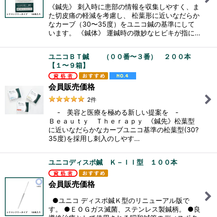
《鍼先》 刺入時に患部の情報を収集しやすく、ま
た切皮痛の軽減を考慮し、 松葉形に近いなだらか
なカーブ（30〜35度）をユニコ鍼の基準にして
います。 《鍼体》 運鍼時の微妙なヒビキが指に…
ユニコＢＴ鍼 （００番〜３番） ２００本
【１〜９箱】
会員販売価格
2
件
- 美容と医療を極める新しい提案を -
Ｂｅａｕｔｙ Ｔｈｅｒａｐｙ 《鍼先》松葉型
に近いなだらかなカーブユニコ基準の松葉型(30?
35度)を採用し刺入のしやす…
ユニコディスポ鍼 Ｋ－ＩＩ型 １００本
会員販売価格
●ユニコ ディスポ鍼Ｋ型のリニューアル版で
す。 ●ＥＯＧガス滅菌、ステンレス製鍼柄。 ●良