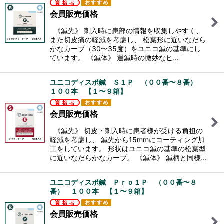
会員販売価格
《鍼先》 刺入時に患部の情報を収集しやすく、
また切皮痛の軽減を考慮し、 松葉形に近いなだら
かなカーブ（30〜35度）をユニコ鍼の基準にし
ています。 《鍼体》 運鍼時の微妙なヒ…
ユニコディスポ鍼 Ｓ１Ｐ （００番〜８番）
１００本 【１〜９箱】
会員販売価格
《鍼先》 切皮・刺入時に患者様が受ける負担の
軽減を考慮し、 鍼先から15mmにコーティング加
工をしています。 形状はユニコ鍼の基準の松葉型
に近いなだらかなカーブ。 《鍼体》 鍼柄と同様…
ユニコディスポ鍼 Ｐｒｏ１Ｐ （００番〜８
番） １００本 【１〜９箱】
会員販売価格