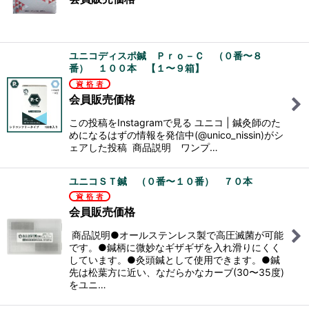
ユニコディスポ鍼 Ｐｒｏ－Ｃ （０番〜８
番） １００本 【１〜９箱】
会員販売価格
この投稿をInstagramで見る ユニコ | 鍼灸師のた
めになるはずの情報を発信中(@unico_nissin)がシ
ェアした投稿 商品説明 ワンプ…
ユニコＳＴ鍼 （０番〜１０番） ７０本
会員販売価格
商品説明●オールステンレス製で高圧滅菌が可能
です。●鍼柄に微妙なギザギザを入れ滑りにくく
しています。●灸頭鍼として使用できます。●鍼
先は松葉方に近い、なだらかなカーブ(30〜35度)
をユニ…