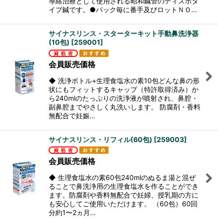
導絡治療として使用される昭和鍼管のディスポタ
イプ鍼です。●パック毎に番手及びロットＮＯ…
サイナスリンス・スターターキット手動鼻洗浄器
(10包)
[
259001
]
会員販売価格
◆ 洗浄ボトル+生理食塩水の素10包どんな鼻の形
状にもフィットするキャップ（特許取得済み）か
ら240mlのたっぷりの洗浄液が噴射され、鼻腔・
副鼻腔までやさしく丸洗いします。 防腐剤・香料
無配合で妊娠…
サイナスリンス・リフィル(60包)
[
259003
]
会員販売価格
◆ 生理食塩水の素60包240mlのぬるま湯と混ぜ
ることで鼻洗浄用の生理食塩水を作ることができ
ます。防腐剤や香料無配合で妊婦、授乳期の方に
も安心してご使用いただけます。 （60包）60回
分約1〜2ヵ月…