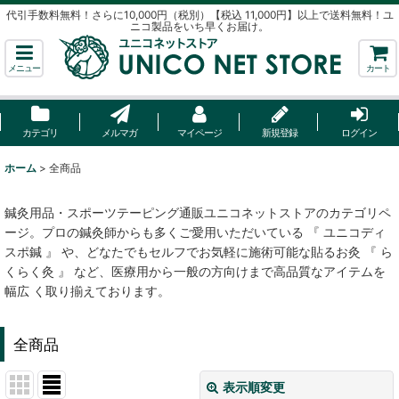
代引手数料無料！さらに10,000円（税別）【税込 11,000円】以上で送料無料！ユ
ニコ製品をいち早くお届け。
メニュー
カート
カテゴリ
メルマガ
マイページ
新規登録
ログイン
ホーム
>
全商品
鍼灸用品・スポーツテーピング通販ユニコネットストアのカテゴリペ
ージ。プロの鍼灸師からも多くご愛用いただいている 『 ユニコディ
スポ鍼 』 や、どなたでもセルフでお気軽に施術可能な貼るお灸 『 ら
くらく灸 』 など、医療用から一般の方向けまで高品質なアイテムを
幅広 く取り揃えております。
全商品
表示順変更
閉じる