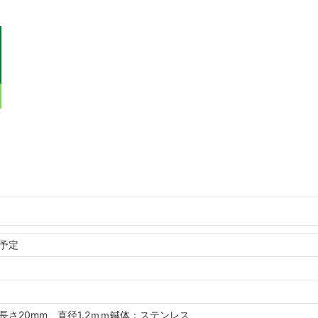
予定
さ20mm 直径1.2ｍｍ鍼体：ステンレス