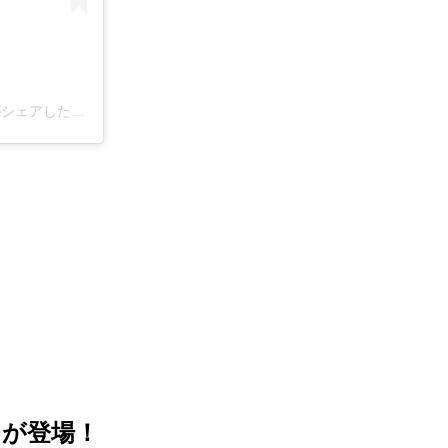
ユニコ | 鍼灸師のためになるはずの情報を発信中(@unico_nissin)がシェアした投稿
が登場！