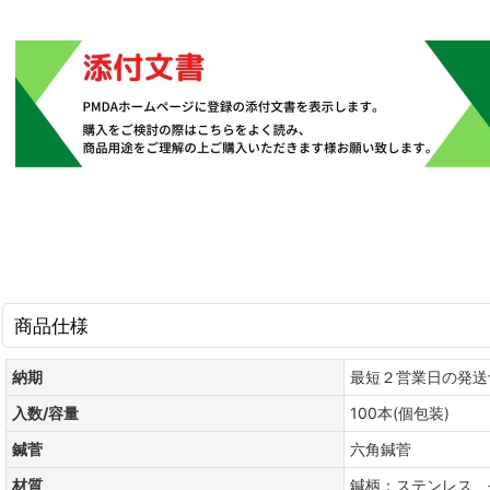
商品仕様
納期
最短２営業日の発送
入数/容量
100本(個包装)
鍼菅
六角鍼菅
材質
鍼柄：ステンレス 長