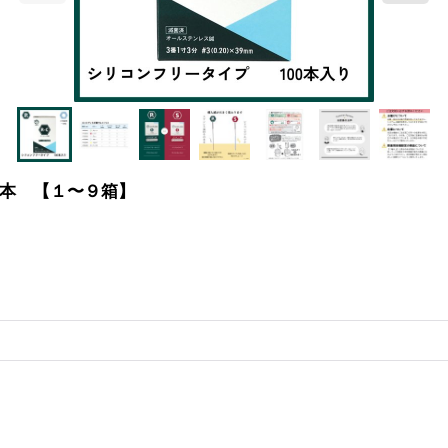
本 【１〜９箱】