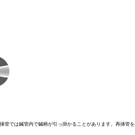
管では鍼管内で鍼柄が引っ掛かることがあります。再挿管を前