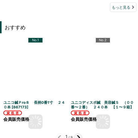
もっと見る
おすすめ
No.1
No.2
ユニコ鍼Ｐro８ 長柄0番1寸 ２４
ユニコディスポ鍼 美容鍼Ｓ （００
０本
[
667173
]
番〜２番） ２４０本 【１〜９箱】
会員販売価格
会員販売価格
1
/
9