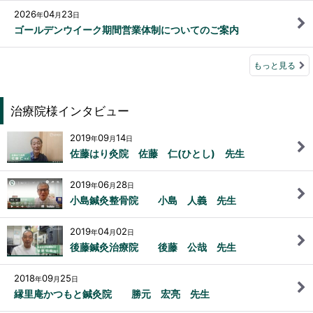
2026
04
23
年
月
日
ゴールデンウイーク期間営業体制についてのご案内
もっと見る
治療院様インタビュー
2019
09
14
年
月
日
佐藤はり灸院 佐藤 仁(ひとし) 先生
2019
06
28
年
月
日
小島鍼灸整骨院 小島 人義 先生
2019
04
02
年
月
日
後藤鍼灸治療院 後藤 公哉 先生
2018
09
25
年
月
日
縁里庵かつもと鍼灸院 勝元 宏亮 先生