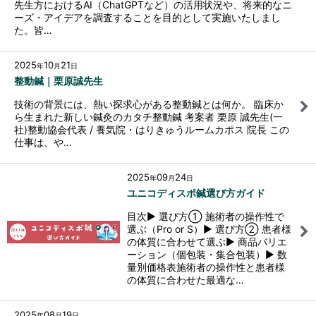
先生方におけるAI（ChatGPTなど）の活用状況や、将来的なニ
ーズ・アイデアを調査することを目的として実施いたしまし
た。皆…
2025
10
21
年
月
日
整動鍼｜栗原誠先生
技術の背景には、熱い探求心がある整動鍼とは何か。 臨床か
ら生まれた新しい鍼灸のカタチ整動鍼 考案者 栗原 誠先生(一
社)整動協会代表 / 養気院・はりきゅうルームカポス 院長 この
仕事は、や…
2025
09
24
年
月
日
ユニコディスポ鍼選び方ガイド
目次▶ 選び方① 施術者の操作性で
選ぶ（Pro or S）▶ 選び方② 患者様
の体質に合わせて選ぶ▶ 商品バリエ
ーション（個包装・集合包装）▶ 数
量別価格表施術者の操作性と患者様
の体質に合わせた最適な…
2025
08
19
年
月
日