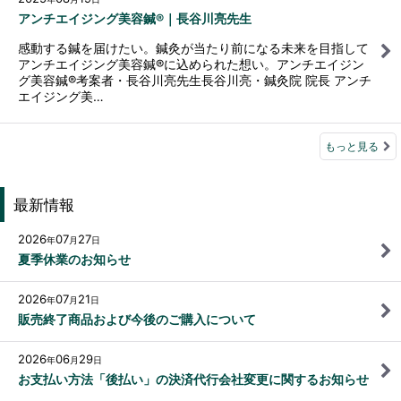
アンチエイジング美容鍼®｜長谷川亮先生
感動する鍼を届けたい。鍼灸が当たり前になる未来を目指して
アンチエイジング美容鍼®に込められた想い。アンチエイジン
グ美容鍼®考案者・長谷川亮先生長谷川亮・鍼灸院 院長 アンチ
エイジング美…
もっと見る
最新情報
2026
07
27
年
月
日
夏季休業のお知らせ
2026
07
21
年
月
日
販売終了商品および今後のご購入について
2026
06
29
年
月
日
お支払い方法「後払い」の決済代行会社変更に関するお知らせ