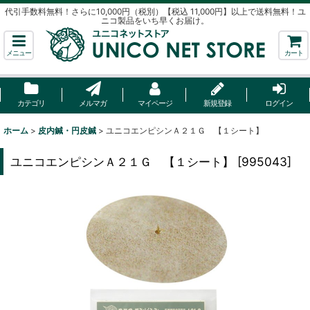
代引手数料無料！さらに10,000円（税別）【税込 11,000円】以上で送料無料！ユ
ニコ製品をいち早くお届け。
メニュー
カート
カテゴリ
メルマガ
マイページ
新規登録
ログイン
ホーム
>
皮内鍼・円皮鍼
>
ユニコエンピシンＡ２１Ｇ 【１シート】
ユニコエンピシンＡ２１Ｇ 【１シート】
[
995043
]