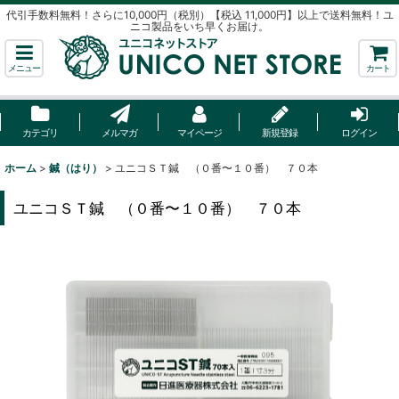
代引手数料無料！さらに10,000円（税別）【税込 11,000円】以上で送料無料！ユ
ニコ製品をいち早くお届け。
メニュー
カート
カテゴリ
メルマガ
マイページ
新規登録
ログイン
ホーム
>
鍼（はり）
>
ユニコＳＴ鍼 （０番〜１０番） ７０本
ユニコＳＴ鍼 （０番〜１０番） ７０本