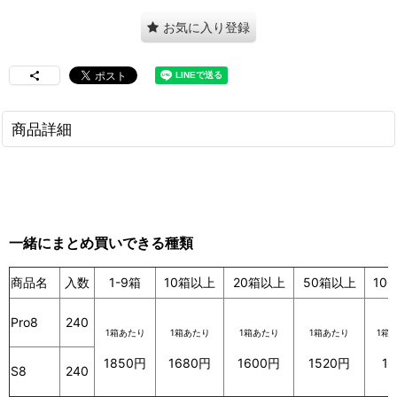
お気に入り登録
商品詳細
一緒にまとめ買いできる種類
商品名
入数
1-9箱
10箱以上
20箱以上
50箱以上
10
Pro8
240
1箱あたり
1箱あたり
1箱あたり
1箱あたり
1箱
1850円
1680円
1600円
1520円
14
S8
240