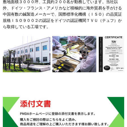
敷地面積３０００坪、工員約２００名が勤務しています。当社以
外、ドイツ・フランス・アメリカなど積極的に海外貿易を手がける
中国有数の鍼製造メーカーで、国際標準化機構（ＩＳＯ）の品質証
規格ＩＳＯ９００２の認証をドイツの認証機関ＴＶＵ（テュフ）か
ら取得している工場です。