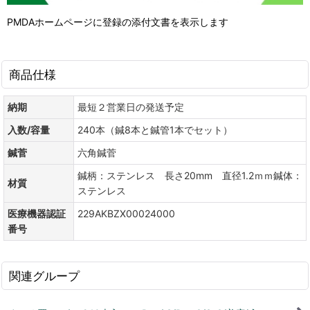
PMDAホームページに登録の添付文書を表示します
商品仕様
納期
最短２営業日の発送予定
入数/容量
240本（鍼8本と鍼管1本でセット）
鍼菅
六角鍼菅
鍼柄：ステンレス 長さ20mm 直径1.2ｍｍ鍼体：
材質
ステンレス
医療機器認証
229AKBZX00024000
番号
関連グループ