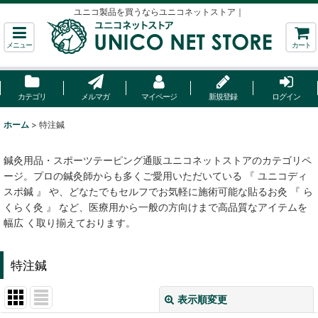
ユニコ製品を買うならユニコネットストア｜
メニュー
カート
カテゴリ
メルマガ
マイページ
新規登録
ログイン
ホーム
>
特注鍼
鍼灸用品・スポーツテーピング通販ユニコネットストアのカテゴリペ
ージ。プロの鍼灸師からも多くご愛用いただいている 『 ユニコディ
スポ鍼 』 や、どなたでもセルフでお気軽に施術可能な貼るお灸 『 ら
くらく灸 』 など、医療用から一般の方向けまで高品質なアイテムを
幅広 く取り揃えております。
特注鍼
表示順変更
閉じる