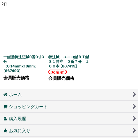
2
件
表示数
:
並び順
:
絞り込む
一鍼堂特注短鍼0番0寸3
特注鍼 ユニコ鍼ＢＴ鍼
分
Ｓ１特注 ０番７分 １
（0.14mmx10mm）
００本
[
667419
]
[
667493
]
会員販売価格
会員販売価格
ホーム
ショッピングカート
購入履歴
お気に入り