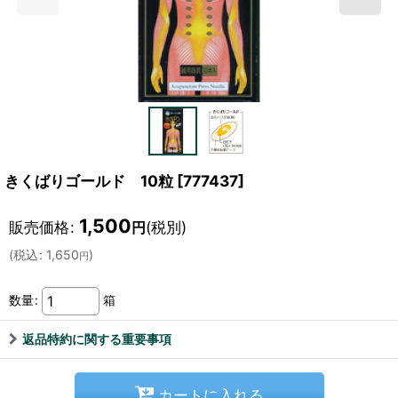
きくばりゴールド 10粒
[
777437
]
1,500
販売価格
:
(税別)
円
(
税込
:
1,650
)
円
数量
:
箱
返品特約に関する重要事項
カートに入れる