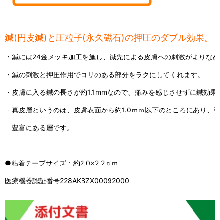
鍼(円皮鍼)と圧粒子(永久磁石)の押圧のダブル効果。
・鍼には24金メッキ加工を施し、鍼先による皮膚への刺激がよりな
・鍼の刺激と押圧作用でコリのある部分をラクにしてくれます。
・皮膚に入る鍼の長さが約1.1mmなので、痛みを感じさせずに鍼効果
・真皮層というのは、皮膚表面から約1.0ｍｍ以下のところにあり、
豊富にある層です。
●粘着テープサイズ：約2.0×2.2ｃｍ
医療機器認証番号228AKBZX00092000