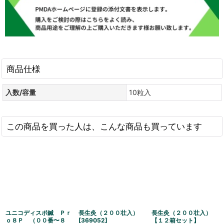
商品仕様
入数/容量
10粒入
この商品を買った人は、こんな商品も買っています
ユニコディスポ鍼 Ｐｒ
長生灸（２００壮入）
長生灸（２００壮入）
ｏ８Ｐ （００番〜８
[
369052
]
【１２箱セット】