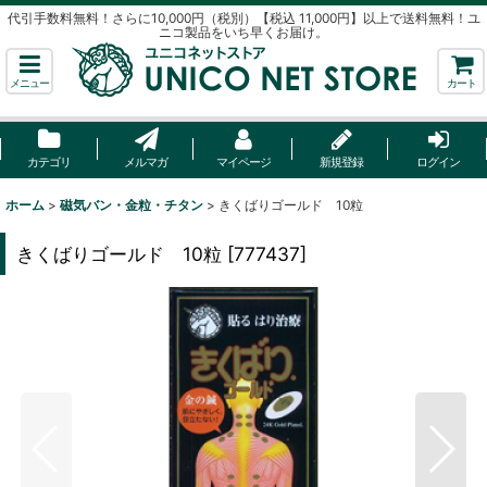
代引手数料無料！さらに10,000円（税別）【税込 11,000円】以上で送料無料！ユ
ニコ製品をいち早くお届け。
メニュー
カート
カテゴリ
メルマガ
マイページ
新規登録
ログイン
ホーム
>
磁気バン・金粒・チタン
>
きくばりゴールド 10粒
きくばりゴールド 10粒
[
777437
]