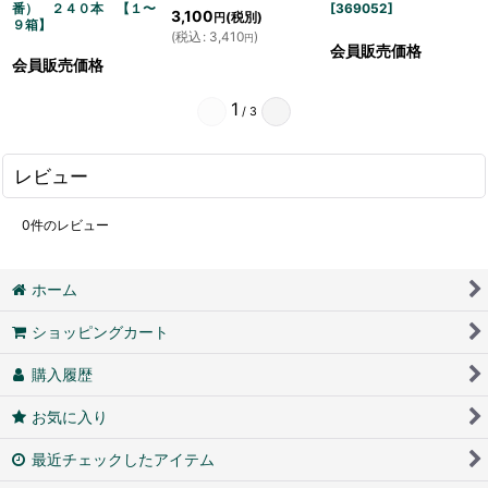
番） ２４０本 【１〜
[
369052
]
3,100
(税別)
円
９箱】
(
税込
:
3,410
)
円
会員販売価格
会員販売価格
1
/
3
レビュー
0
件のレビュー
ホーム
ショッピングカート
購入履歴
お気に入り
最近チェックしたアイテム