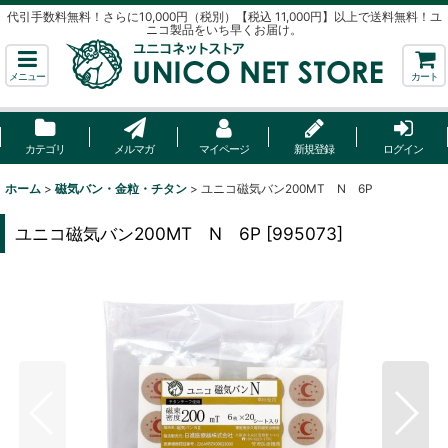
代引手数料無料！さらに10,000円（税別）【税込 11,000円】以上で送料無料！ユ
ニコ製品をいち早くお届け。
メニュー
カート
カテゴリ
メルマガ
マイページ
新規登録
ログイン
ホーム
>
磁気バン・金粒・チタン
>
ユニコ磁気バン200MT N 6P
ユニコ磁気バン200MT N 6P
[
995073
]