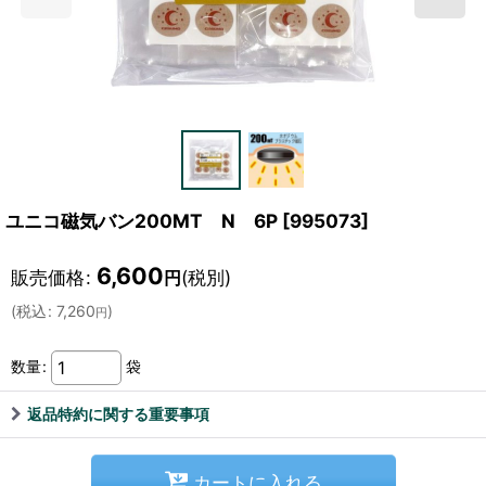
ユニコ磁気バン200MT N 6P
[
995073
]
6,600
販売価格
:
(税別)
円
(
税込
:
7,260
)
円
数量
:
袋
返品特約に関する重要事項
カートに入れる