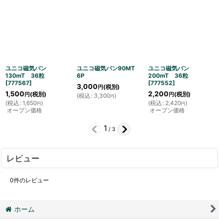
ユニコ磁気バン
ユニコ磁気バン90MT
ユニコ磁気バン
130mT 36粒
6P
200mT 36粒
[
777567
]
[
777552
]
3,000
(税別)
円
1,500
2,200
(税別)
(税別)
円
円
(
税込
:
3,300
)
円
(
税込
:
1,650
)
(
税込
:
2,420
)
円
円
オープン価格
オープン価格
1
/
3
レビュー
0
件のレビュー
ホーム