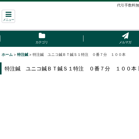
代引手数料無
メニュー
カテゴリ
メルマガ
ホーム
>
特注鍼
>
特注鍼 ユニコ鍼ＢＴ鍼Ｓ１特注 ０番７分 １００本
特注鍼 ユニコ鍼ＢＴ鍼Ｓ１特注 ０番７分 １００本