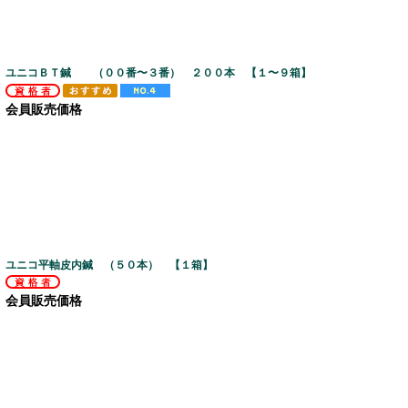
ユニコＢＴ鍼 （００番〜３番） ２００本 【１〜９箱】
会員販売価格
ユニコ平軸皮内鍼 （５０本） 【１箱】
会員販売価格