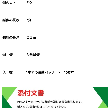
鍼の太さ ： ＃0
鍼体の長さ： 7分
鍼柄の長さ： ２１ｍｍ
鍼 管 ： 六角鍼管
入 数 ： 1本ずつ滅菌パック × 100本