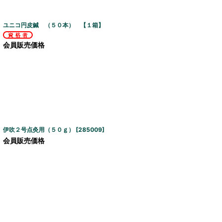
ユニコ円皮鍼 （５０本） 【１箱】
会員販売価格
伊吹２号点灸用（５０ｇ）
[
285009
]
会員販売価格