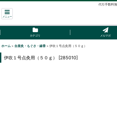
代引手数料無
メニュー
カテゴリ
メルマガ
ホーム
>
台座灸・もぐさ・線香
>
伊吹１号点灸用（５０ｇ）
伊吹１号点灸用（５０ｇ）
[
285010
]