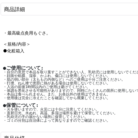
商品詳細
・最高級点灸用もぐさ。
＜規格/内容＞
●化粧箱入
●ご使用について:
・自分の意思で本品を取り葉すことができない人、乳幼児には使用しないでくだ
・顔面や粘膜、湿疹、かぶれ、傷口には使用しないでください。
・
肌の弱い部分（太ももの内側など）へのご使用は十分ご注意ください。
・打撲、ねん挫で患部に熱がある場合は使用しないでください。
・
入浴の前後1時間以内のご使用は避けてください。
・
体調を悪化させる可能性がありますので、同時にたくさんの箇所に使用しない
・本品は食べられません。また、お灸以外の使用はできません。
・使用後は完全に冷えたことを確認してから廃棄してください。
●保管について:
・火を使いますので、火災には十分に注意してください。
・
直射日光、水ぬれ、高温、多湿は場所を避けて保管してください。
・乳幼児の手の届かない場所に保管してください。
・
ゴミの分別は自治体によって異なりますのでご確認ください。