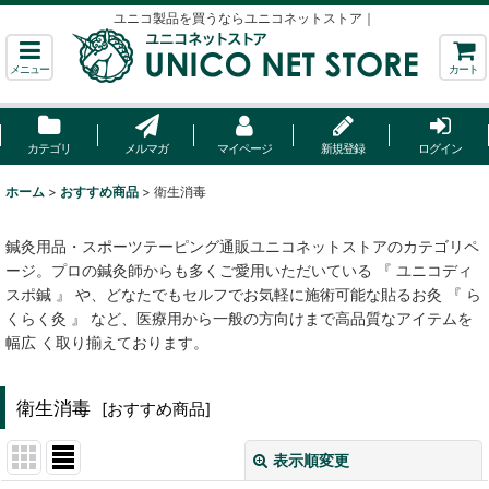
ユニコ製品を買うならユニコネットストア｜
メニュー
カート
カテゴリ
メルマガ
マイページ
新規登録
ログイン
ホーム
>
おすすめ商品
>
衛生消毒
鍼灸用品・スポーツテーピング通販ユニコネットストアのカテゴリペ
ージ。プロの鍼灸師からも多くご愛用いただいている 『 ユニコディ
スポ鍼 』 や、どなたでもセルフでお気軽に施術可能な貼るお灸 『 ら
くらく灸 』 など、医療用から一般の方向けまで高品質なアイテムを
幅広 く取り揃えております。
衛生消毒
[
おすすめ商品
]
表示順変更
閉じる