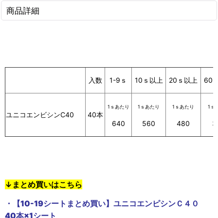
商品詳細
入数
1-9ｓ
10ｓ以上
20ｓ以上
60
1ｓあたり
1ｓあたり
1ｓあたり
1ｓ
ユニコエンビシンC40
40本
640
560
480
3
↓まとめ買いはこちら
・【10-19シートまとめ買い】ユニコエンピシンＣ４０
40本×1シート