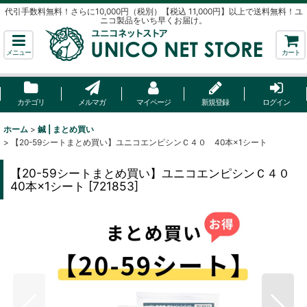
代引手数料無料！さらに10,000円（税別）【税込 11,000円】以上で送料無料！ユ
ニコ製品をいち早くお届け。
メニュー
カート
カテゴリ
メルマガ
マイページ
新規登録
ログイン
ホーム
>
鍼 | まとめ買い
>
【20-59シートまとめ買い】ユニコエンピシンＣ４０ 40本×1シート
【20-59シートまとめ買い】ユニコエンピシンＣ４０
40本×1シート
[
721853
]